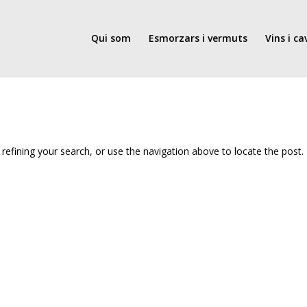
Qui som
Esmorzars i vermuts
Vins i ca
efining your search, or use the navigation above to locate the post.