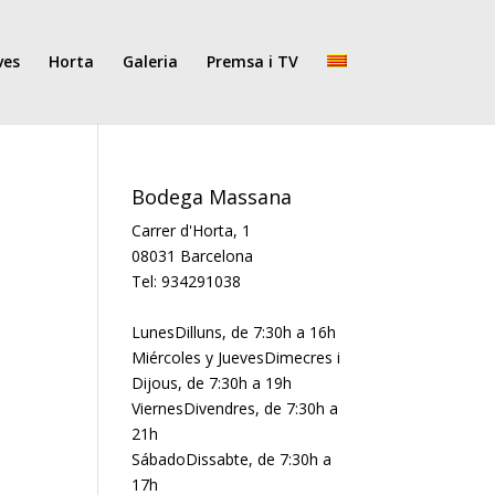
ves
Horta
Galeria
Premsa i TV
Bodega Massana
Carrer d'Horta, 1
08031 Barcelona
Tel: 934291038
Lunes
Dilluns
, de 7:30h a 16h
Miércoles y Jueves
Dimecres i
Dijous
, de 7:30h a 19h
Viernes
Divendres
, de 7:30h a
21h
Sábado
Dissabte
, de 7:30h a
17h